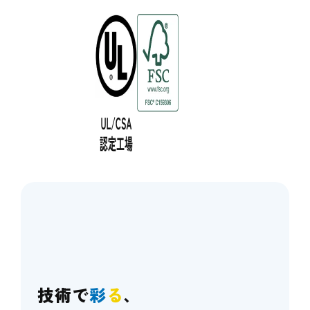
技術で
彩
る
、