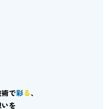
技術で
彩
る
、
想いを