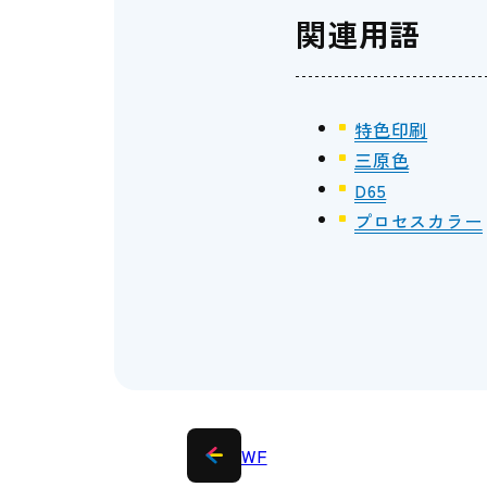
関連用語
特色印刷
三原色
D65
プロセスカラー
WF