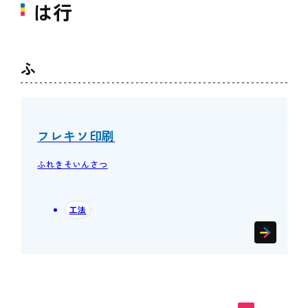
は行
ふ
フレキソ印刷
ふれきそいんさつ
工法