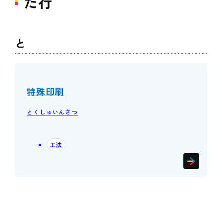
た行
と
特殊印刷
とくしゅいんさつ
工法