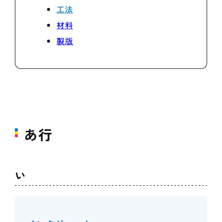
工法
材料
製版
あ行
い