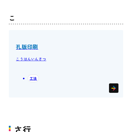
こ
孔版印刷
こうはんいんさつ
工法
さ行