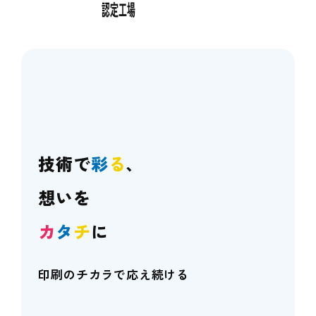
技術で
彩
る
、
想いを
カ
タ
チ
に
印刷のチカラで応え続ける