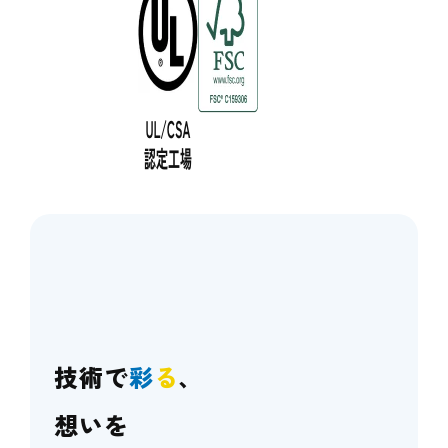
技術で
彩
る
、
想いを