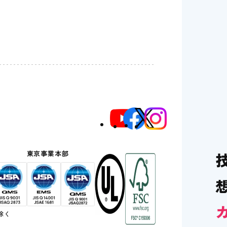
部
東京事業本部
除く