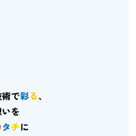
技術で
彩
る
、
想いを
カ
タ
チ
に