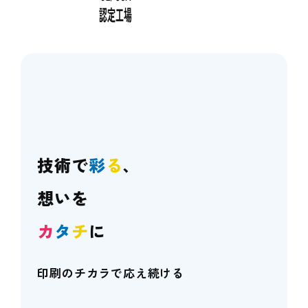
技術で
彩
る
、
想いを
カ
タ
チ
に
印刷のチカラで応え続ける