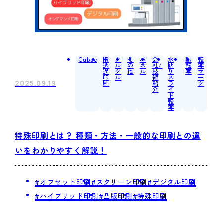
Cubee
IR
ク
そ
パ
会
水
熱
転
透
ル
の
ネ
社/
貼
転
写
過
ク
他
ル
技
り
写
マ
印
ル
術
ス
ー
2025.09.19
刷
紹
ラ
ク
介
イ
ド
転
写
特殊印刷とは？ 種類・方法・一般的な印刷との違
いをわかりやすく解説！
#オフセット印刷
#スクリーン印刷
#デジタル印刷
#ハイブリッド印刷
#凸版印刷
#特殊印刷