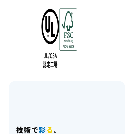
技術で
彩
る
、