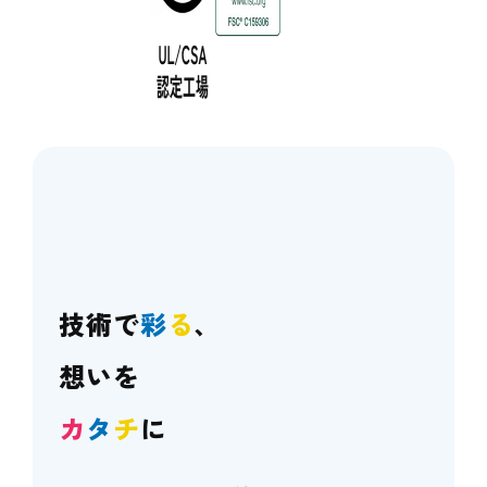
技術で
彩
る
、
想いを
カ
タ
チ
に