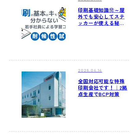
印刷基礎知識⑫～屋
外でも安心してステ
ッカーが使える秘密
はここに！耐候性試
験の学習日記～
2026.04.14
全国対応可能な特殊
印刷会社です！｜2拠
点生産でBCP対策