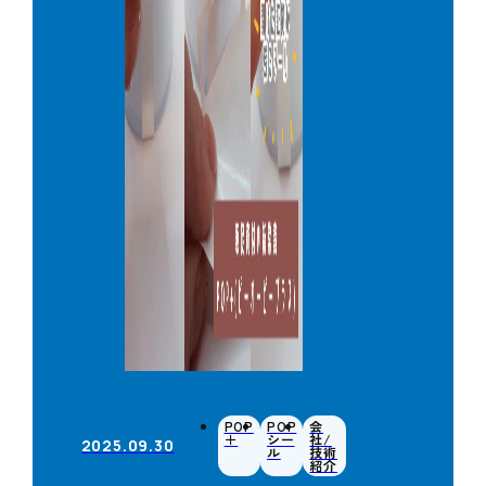
POP
POP
会
＋
シー
社/
2025.09.30
ル
技術
紹介