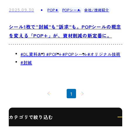
2025.09.30
POP＋
POPシール
会社/技術紹介
シール1枚で”封緘”も”訴求”も。POPシールの概念
を変える「POP+」が、資材削減の新定番に。
#DL資料あり
#POP+
#POPシール
#オリジナル技術
#封緘
1
カテゴリで絞り込む