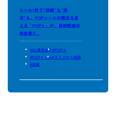
シール1枚で”封緘”も”訴
求”も。POPシールの概念を変
える「POP+」が、資材削減の
新定番に。
#DL資料あり
#POP+
#POPシール
#オリジナル技術
#封緘