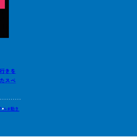
行きを
たスペ
クル
#動き