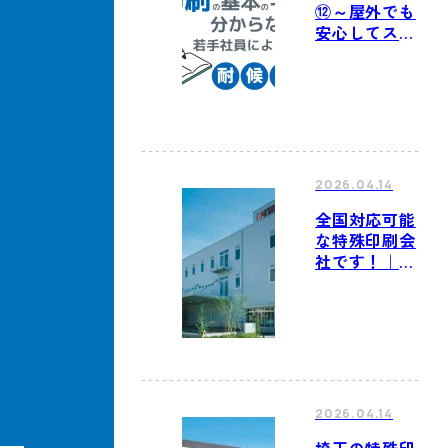
⑫～屋外でも
安心してステ
ッカーが使え
る秘密はここ
に！耐候性試
験の学習日記
～
2026.04.14
全国対応可能
な特殊印刷会
社です！｜2
拠点生産で
BCP対策
2026.04.14
埼玉の特殊印