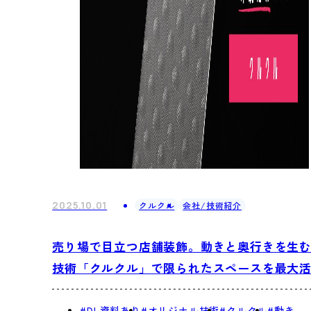
2025.10.01
クルクル
会社/技術紹介
売り場で目立つ店舗装飾。動きと奥行きを生
技術「クルクル」で限られたスペースを最大
#DL資料あり
#オリジナル技術
#クルクル
#動き