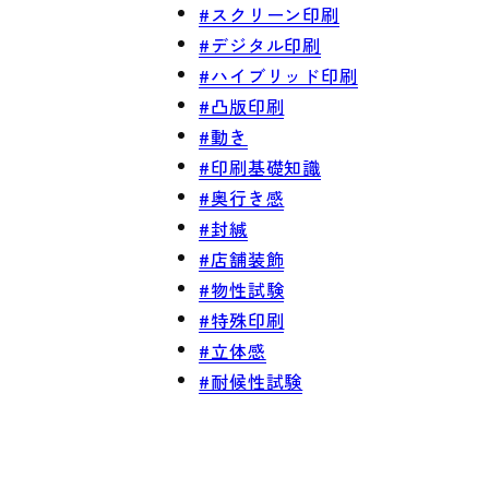
#スクリーン印刷
#デジタル印刷
#ハイブリッド印刷
#凸版印刷
#動き
#印刷基礎知識
#奥行き感
#封緘
#店舗装飾
#物性試験
#特殊印刷
#立体感
#耐候性試験