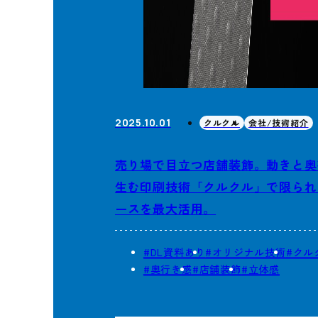
2025.10.01
クルクル
会社/技術紹介
売り場で目立つ店舗装飾。動きと奥
生む印刷技術「クルクル」で限られ
ースを最大活用。
#DL資料あり
#オリジナル技術
#クル
#奥行き感
#店舗装飾
#立体感