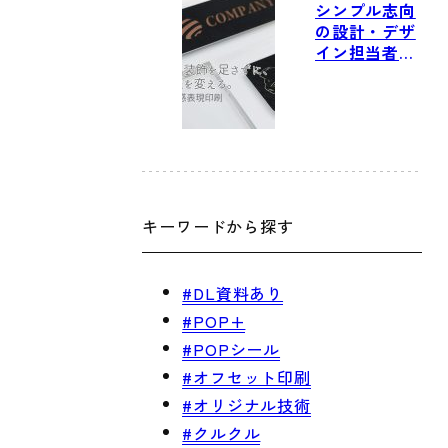
シンプル志向
の設計・デザ
イン担当者に
寄り添う「質
感表現印刷」
キーワードから探す
#DL資料あり
#POP+
#POPシール
#オフセット印刷
#オリジナル技術
#クルクル