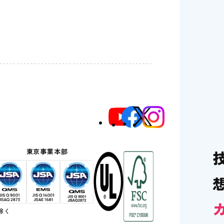
部
東京事業本部
除く