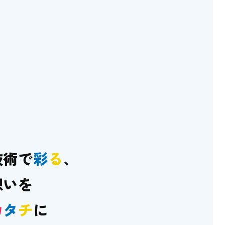
技術で
彩
る
、
想いを
カ
タ
チ
に