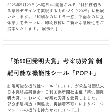
2025年5月29日(木曜日)に開催される『付加価値あ
る意匠デザインを実現するものづくり2025』に出展
いたします。『印刷なのにミラー感、平面なのに立
体感』をテーマに、印刷技術にて新たな意匠性をご
提案いたします。 展示会 […]
「第50回発明大賞」考案功労賞 剝
離可能な機能性シール「POP+」
剝離可能な機能性シール「POP+」が公益財団法人
日本発明振興協会・日刊工業新聞社主催「第50回発
明大賞」において、考案功労賞を受賞しました。
部分多層構造（剥離後、再接着不可）によりバージ
ンシールの機能を持たせたPOPシ […]