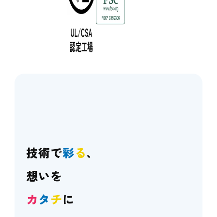
技術で
彩
る
、
想いを
カ
タ
チ
に